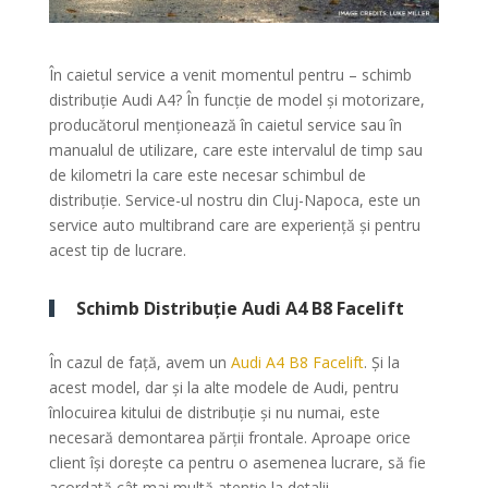
În caietul service a venit momentul pentru – schimb
distribuție Audi A4? În funcție de model și motorizare,
producătorul menționează în caietul service sau în
manualul de utilizare, care este intervalul de timp sau
de kilometri la care este necesar schimbul de
distribuție. Service-ul nostru din Cluj-Napoca, este un
service auto multibrand care are experiență și pentru
acest tip de lucrare.
Schimb Distribuție Audi A4 B8 Facelift
În cazul de față, avem un
Audi A4 B8 Facelift
. Și la
acest model, dar și la alte modele de Audi, pentru
înlocuirea kitului de distribuție și nu numai, este
necesară demontarea părții frontale. Aproape orice
client își dorește ca pentru o asemenea lucrare, să fie
acordată cât mai multă atenție la detalii.