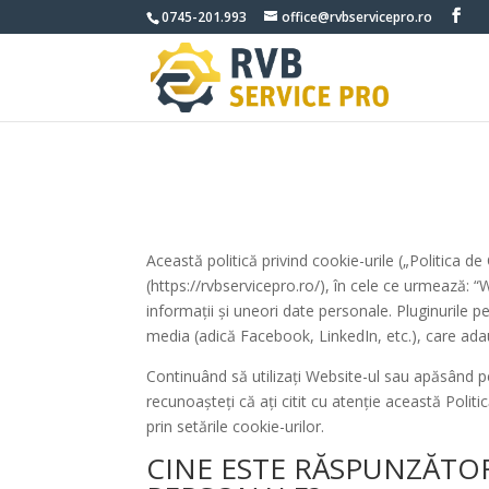
0745-201.993
office@rvbservicepro.ro
Această politică privind cookie-urile („Politica d
(https://rvbservicepro.ro/), în cele ce urmează: “
informații și uneori date personale. Pluginurile pe
media (adică Facebook, LinkedIn, etc.), care ada
Continuând să utilizați Website-ul sau apăsând pe
recunoașteți că ați citit cu atenție această Poli
prin setările cookie-urilor.
CINE ESTE RĂSPUNZĂT