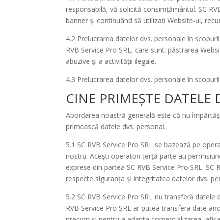
responsabilă, vă solicită consimțământul. SC RVB
banner și continuând să utilizați Website-ul, recu
4.2 Prelucrarea datelor dvs. personale în scopuri
RVB Service Pro SRL, care sunt: păstrarea Website-
abuzive și a activității ilegale.
4.3 Prelucrarea datelor dvs. personale în scopuri
CINE PRIMEȘTE DATELE 
Abordarea noastră generală este că nu împărtășim 
primească datele dvs. personal.
5.1 SC RVB Service Pro SRL se bazează pe operato
nostru. Acești operatori terță parte au permisiu
exprese din partea SC RVB Service Pro SRL. SC RVB
respecte siguranța și integritatea datelor dvs. pe
5.2 SC RVB Service Pro SRL nu transferă datele dv
RVB Service Pro SRL ar putea transfera date anoni
precum și pentru a adapta comercializarea, afișar