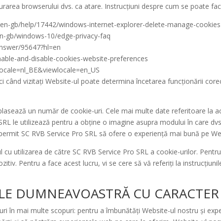
gurarea browserului dvs. ca atare. Instrucțiuni despre cum se poate face 
om/en-gb/help/17442/windows-internet-explorer-delete-manage-cookies
en-gb/windows-10/edge-privacy-faq
answer/95647?hl=en
enable-and-disable-cookies-website-preferences
?locale=nl_BE&viewlocale=en_US
ci când vizitați Website-ul poate determina încetarea funcționării core
 plasează un număr de cookie-uri. Cele mai multe date referitoare la ac
RL le utilizează pentru a obține o imagine asupra modului în care dvs. și
are permit SC RVB Service Pro SRL să ofere o experiență mai bună pe We
 cu utilizarea de către SC RVB Service Pro SRL a cookie-urilor. Pentru
zitiv. Pentru a face acest lucru, vi se cere să vă referiți la instrucțiu
ELE DUMNEAVOASTRĂ CU CARACTER
ri în mai multe scopuri: pentru a îmbunătăți Website-ul nostru și experi