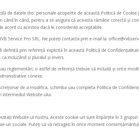
lă de datele dvs. personale acoperite de această Politică de Cookie (î
in când în când, pentru a se asigura că aceasta rămâne corectă și con
i de acord cu acestea dacă le considerați acceptabile.
RVB Service Pro SRL. Ne puteți contacta prin e-mail la: office@rvbserv
 definită prin referință explicită în această Politică de Confidențialita
ca incluzând și pluralul și invers.
sau reglementări, o astfel de referință trebuie să includă și orice modif
administrative conexe.
iscreționar de a modifica, schimba sau completa Politica de Confidenț
 intermediul Website-ului.
itați Website-ul nostru. Aceste cookie-uri sunt împărțite în 3 grupuri 
ookie-uri sociale. Puteți să vă retrageți în orice moment consimțământul