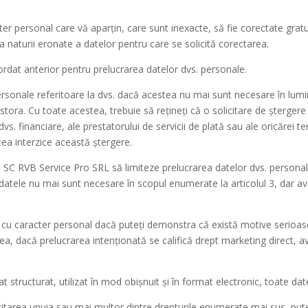
cter personal care vă aparțin, care sunt inexacte, să fie corectate grat
a naturii eronate a datelor pentru care se solicită corectarea.
ordat anterior pentru prelucrarea datelor dvs. personale.
personale referitoare la dvs. dacă acestea nu mai sunt necesare în lumi
ora. Cu toate acestea, trebuie să rețineți că o solicitare de ștergere 
dvs. financiare, ale prestatorului de servicii de plată sau ale oricărei t
tea interzice această ștergere.
 ca SC RVB Service Pro SRL să limiteze prelucrarea datelor dvs. personal
) datele nu mai sunt necesare în scopul enumerate la articolul 3, dar av
or cu caracter personal dacă puteți demonstra că există motive serioase
tea, dacă prelucrarea intenționată se califică drept marketing direct, av
at structurat, utilizat în mod obișnuit și în format electronic, toate dat
citarea unuia sau mai multor dintre drepturile enumerate mai sus, pute