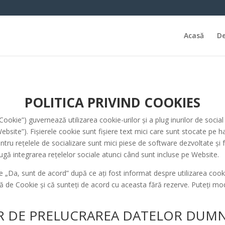
Acasă
De
POLITICA PRIVIND COOKIES
e Cookie”) guvernează utilizarea cookie-urilor și a plug inurilor de soci
Website”). Fișierele cookie sunt fișiere text mici care sunt stocate pe h
ntru rețelele de socializare sunt mici piese de software dezvoltate și fu
ugă integrarea rețelelor sociale atunci când sunt incluse pe Website.
 „Da, sunt de acord” după ce ați fost informat despre utilizarea cookie-
tică de Cookie și că sunteți de acord cu aceasta fără rezerve. Puteți mo
OR DE PRELUCRAREA DATELOR DUM