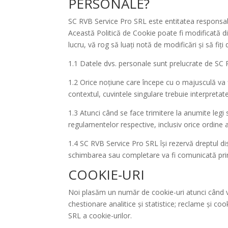
PERSONALE?
SC RVB Service Pro SRL este entitatea responsabi
Această Politică de Cookie poate fi modificată d
lucru, vă rog să luați notă de modificări și să fiț
1.1 Datele dvs. personale sunt prelucrate de SC 
1.2 Orice noțiune care începe cu o majusculă va fi
contextul, cuvintele singulare trebuie interpretate 
1.3 Atunci când se face trimitere la anumite legi 
regulamentelor respective, inclusiv orice ordine 
1.4 SC RVB Service Pro SRL își rezervă dreptul d
schimbarea sau completare va fi comunicată prin
COOKIE-URI
Noi plasăm un număr de cookie-uri atunci când viz
chestionare analitice și statistice; reclame și c
SRL a cookie-urilor.