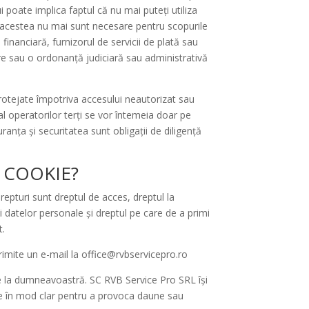
poate implica faptul că nu mai puteți utiliza
d acestea nu mai sunt necesare pentru scopurile
 financiară, furnizorul de servicii de plată sau
are sau o ordonanță judiciară sau administrativă
rotejate împotriva accesului neautorizat sau
al operatorilor terți se vor întemeia doar pe
ranța și securitatea sunt obligații de diligență
E COOKIE?
repturi sunt dreptul de acces, dreptul la
 datelor personale și dreptul pe care de a primi
t.
rimite un e-mail la office@rvbservicepro.ro
are la dumneavoastră. SC RVB Service Pro SRL își
ate în mod clar pentru a provoca daune sau