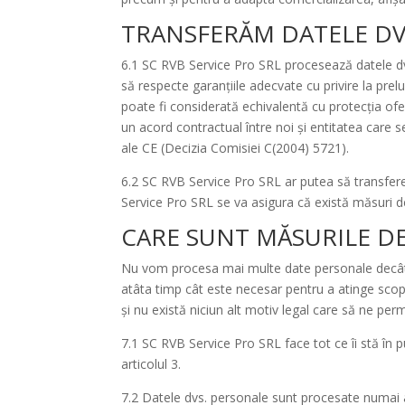
TRANSFERĂM DATELE DVS
6.1 SC RVB Service Pro SRL procesează datele dvs
să respecte garanțiile adecvate cu privire la pre
poate fi considerată echivalentă cu protecția ofer
un acord contractual între noi și entitatea care 
ale CE (Decizia Comisiei C(2004) 5721).
6.2 SC RVB Service Pro SRL ar putea să transfere 
Service Pro SRL se va asigura că există măsuri de
CARE SUNT MĂSURILE DE
Nu vom procesa mai multe date personale decât
atâta timp cât este necesar pentru a atinge sco
și nu există niciun alt motiv legal care să ne 
7.1 SC RVB Service Pro SRL face tot ce îi stă în
articolul 3.
7.2 Datele dvs. personale sunt procesate numai a