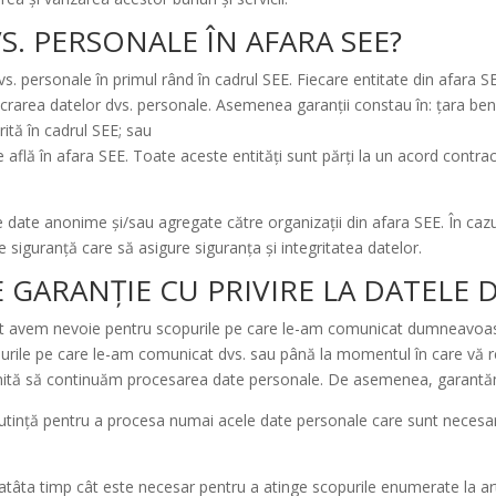
. PERSONALE ÎN AFARA SEE?
. personale în primul rând în cadrul SEE. Fiecare entitate din afara S
lucrarea datelor dvs. personale. Asemenea garanții constau în: țara bene
ită în cadrul SEE; sau
se află în afara SEE. Toate aceste entități sunt părți la un acord cont
date anonime și/sau agregate către organizații din afara SEE. În cazul
 siguranță care să asigure siguranța și integritatea datelor.
 GARANȚIE CU PRIVIRE LA DATELE 
 avem nevoie pentru scopurile pe care le-am comunicat dumneavoastr
purile pe care le-am comunicat dvs. sau până la momentul în care vă r
permită să continuăm procesarea date personale. De asemenea, garantăm
 putință pentru a procesa numai acele date personale care sunt neces
tâta timp cât este necesar pentru a atinge scopurile enumerate la arti