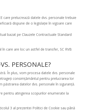
EE care prelucrează datele dvs. personale trebuie
ficiară dispune de o legislație în vigoare care
ractual bazat pe Clauzele Contractuale Standard
 în care are loc un astfel de transfer, SC RVB
DVS. PERSONALE?
ă. În plus, vom procesa datele dvs. personale
etrageți consimțământul pentru prelucrarea lor
 păstrarea datelor dvs. personale în siguranță.
are pentru atingerea scopurilor enumerate la
colul 3 al prezentei Politici de Cookie sau până