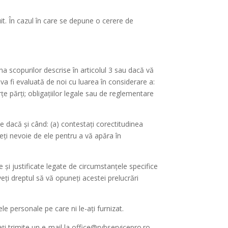
uit. În cazul în care se depune o cerere de
na scopurilor descrise în articolul 3 sau dacă vă
va fi evaluată de noi cu luarea în considerare a:
erțe părți; obligațiilor legale sau de reglementare
e dacă și când: (a) contestați corectitudinea
eți nevoie de ele pentru a vă apăra în
 și justificate legate de circumstanțele specifice
eți dreptul să vă opuneți acestei prelucrări
ele personale pe care ni le-ați furnizat.
ți trimite un e-mail la office@rvbservicepro.ro