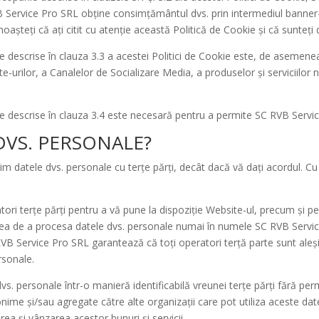
 Service Pro SRL obține consimțământul dvs. prin intermediul banner-u
noașteți că ați citit cu atenție această Politică de Cookie și că sunteț
le descrise în clauza 3.3 a acestei Politici de Cookie este, de asemene
urilor, a Canalelor de Socializare Media, a produselor și serviciilor noa
le descrise în clauza 3.4 este necesară pentru a permite SC RVB Service 
DVS. PERSONALE?
datele dvs. personale cu terțe părți, decât dacă vă dați acordul. Cu to
ri terțe părți pentru a vă pune la dispoziție Website-ul, precum și pe
nea de a procesa datele dvs. personale numai în numele SC RVB Service
 Service Pro SRL garantează că toți operatori terță parte sunt aleși c
rsonale.
s. personale într-o manieră identificabilă vreunei terțe părți fără perm
me și/sau agregate către alte organizații care pot utiliza aceste date
ea și vânzarea acestor bunuri și servicii.