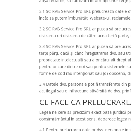
afișa reclame; să furnizăm informații unor terțe p
3.1 SC RVB Service Pro SRL prelucrează datele dvs
încât să putem îmbunătăți Website-ul, reclamele, 
3.2 SC RVB Service Pro SRL ar putea să prelucreze
divizarea ori divizarea de către acea terță parte,
3.3 SC RVB Service Pro SRL ar putea să prelucrez
terțe părți, dacă și când înregistrarea dvs. sau ut
proprietate intelectuală sau a oricărui alt drept a
pentru oricare dintre noi sau pentru sistemele sub
forme de cod rău intenționat sau (d) obscenă, dis
3.4 Datele dvs. personale pot fi transferate din pr
act ilegal sau o infracțiune săvârșită de dvs. prin 
CE FACE CA PRELUCRARE
Legea ne cere să precizăm exact baza juridică pe
consimțământul în acest sens, deoarece legea ne 
4.1 Pentru prelucrarea datelor dvs. personale în s