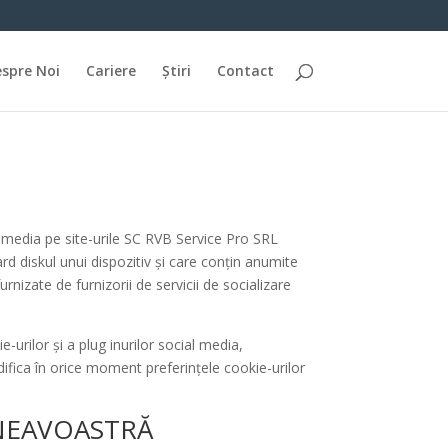
spre Noi
Cariere
Știri
Contact
al media pe site-urile SC RVB Service Pro SRL
ard diskul unui dispozitiv și care conțin anumite
rnizate de furnizorii de servicii de socializare
urilor și a plug inurilor social media,
difica în orice moment preferințele cookie-urilor
NEAVOASTRĂ