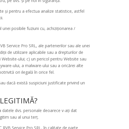
u, pe dvs. și pe noi în siguranță.
 și pentru a efectua analize statistice, astfel
i.
unei posibile fuziuni cu, achiziționarea /
VB Service Pro SRL, ale partenerilor sau ale unei
ții de utilizare aplicabile sau a drepturilor de
ții Website-ului; c) un pericol pentru Website sau
pyware-ului, a malware-ului sau a oricărei alte
ivită ori ilegală în orice fel.
sau dacă există suspiciuni justificate privind un
 LEGITIMĂ?
a datele dvs. personale deoarece v-ați dat
tim sau al unui terț.
SC RVB Service Pro SRL, în calitate de parte