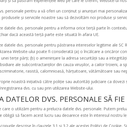
ărți și să păstrăm experiențele web pe care le oferim, Website-ul nostr
. personale pentru a vă oferi un conținut și anunțuri mai personalizate
produsele și serviciile noastre sau să dezvoltăm noi produse și servici
 datele dvs. personale pentru a informa orice terță parte în contextul 
 chiar dacă această terță parte este situată în afara UE.
e datele dvs. personale pentru păstrarea intereselor legitime ale SC R
ilizarea Website-ului poate fi considerată (a) o încălcare a oricăror condi
l unei terțe părți; (b) o amenințare la adresa securității sau a integrită
sidiare ale subcontractanților din cauza virușilor, a cailor troieni, a s
criminatorie, rasistă, calomnioasă, hărțuitoare, vătămătoare sau nepotr
oprie noastră inițiativă către poliție sau autorități judiciare ca dovezi 
înregistrarea dvs. cu sau prin utilizarea Website-ului.
A DATELOR DVS. PERSONALE SĂ FIE
 care o utilizăm pentru a prelucra datele dvs. personale. Putem prelu
obligă să facem acest lucru sau deoarece este în interesul nostru legi
copurile descrise în clauzele 3.1 și 3.2 ale acestei Politici de Cookie, 