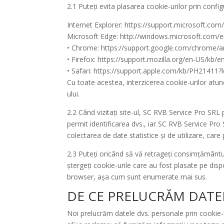
2.1 Puteți evita plasarea cookie-urilor prin confi
Internet Explorer: https://support.microsoft.c
Microsoft Edge: http://windows.microsoft.com/
• Chrome: https://support.google.com/chrome/
• Firefox: https://support.mozilla.org/en-US/kb/
• Safari: https://support.apple.com/kb/PH21411
Cu toate acestea, interzicerea cookie-urilor atun
ului.
2.2 Când vizitați site-ul, SC RVB Service Pro SRL
permit identificarea dvs., iar SC RVB Service Pro S
colectarea de date statistice și de utilizare, c
2.3 Puteți oricând să vă retrageți consimțământul
ștergeți cookie-urile care au fost plasate pe dispo
browser, așa cum sunt enumerate mai sus.
DE CE PRELUCRĂM DAT
Noi prelucrăm datele dvs. personale prin cookie-u