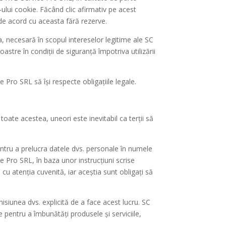
lui cookie. Făcând clic afirmativ pe acest
i de acord cu aceasta fără rezerve.
a, necesară în scopul intereselor legitime ale SC
stre în condiții de siguranță împotriva utilizării
Pro SRL să își respecte obligațiile legale.
ate acestea, uneori este inevitabil ca terții să
ntru a prelucra datele dvs. personale în numele
 Pro SRL, în baza unor instrucțiuni scrise
u atenția cuvenită, iar aceștia sunt obligați să
isiunea dvs. explicită de a face acest lucru. SC
 pentru a îmbunătăți produsele și serviciile,