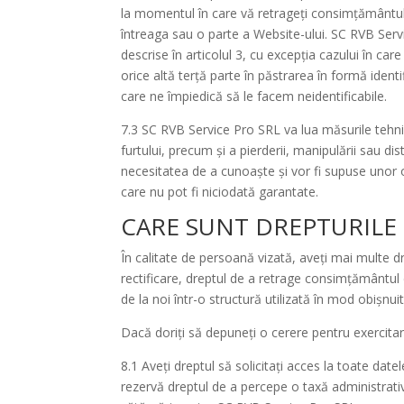
la momentul în care vă retrageți consimțământul 
întreaga sau o parte a Website-ului. SC RVB Serv
descrise în articolul 3, cu excepția cazului în car
orice altă terță parte în păstrarea în formă iden
care ne împiedică să le facem neidentificabile.
7.3 SC RVB Service Pro SRL va lua măsurile tehni
furtului, precum și a pierderii, manipulării sau d
necesitatea de a cunoaște și vor fi supuse unor obl
care nu pot fi niciodată garantate.
CARE SUNT DREPTURILE D
În calitate de persoană vizată, aveți mai multe dr
rectificare, dreptul de a retrage consimțământul 
de la noi într-o structură utilizată în mod obișnui
Dacă doriți să depuneți o cerere pentru exercita
8.1 Aveți dreptul să solicitați acces la toate d
rezervă dreptul de a percepe o taxă administrati