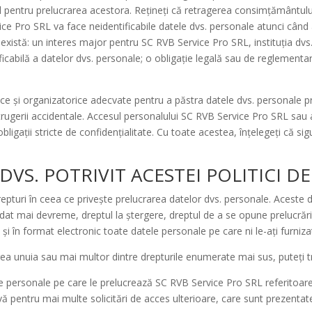
pentru prelucrarea acestora. Rețineți că retragerea consimțământului 
ice Pro SRL va face neidentificabile datele dvs. personale atunci cân
e există: un interes major pentru SC RVB Service Pro SRL, instituția dvs.
tificabilă a datelor dvs. personale; o obligație legală sau de reglement
ce și organizatorice adecvate pentru a păstra datele dvs. personale p
istrugerii accidentale. Accesul personalului SC RVB Service Pro SRL sau 
igații stricte de confidențialitate. Cu toate acestea, înțelegeți că sigu
VS. POTRIVIT ACESTEI POLITICI D
epturi în ceea ce privește prelucrarea datelor dvs. personale. Aceste d
dat mai devreme, dreptul la ștergere, dreptul de a se opune prelucrării
t și în format electronic toate datele personale pe care ni le-ați furniza
rea unuia sau mai multor dintre drepturile enumerate mai sus, puteți t
atele personale pe care le prelucrează SC RVB Service Pro SRL referito
vă pentru mai multe solicitări de acces ulterioare, care sunt prezent