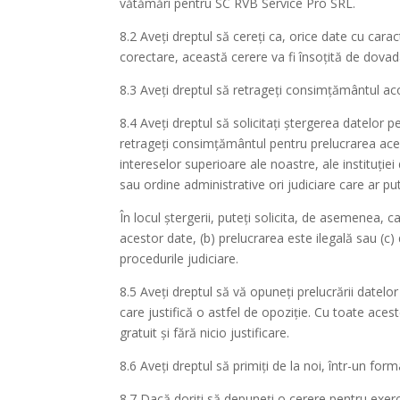
vătămări pentru SC RVB Service Pro SRL.
8.2 Aveți dreptul să cereți ca, orice date cu cara
corectare, această cerere va fi însoțită de dovad
8.3 Aveți dreptul să retrageți consimțământul ac
8.4 Aveți dreptul să solicitați ștergerea datelor 
retrageți consimțământul pentru prelucrarea acest
intereselor superioare ale noastre, ale instituției 
sau ordine administrative ori judiciare care ar pu
În locul ștergerii, puteți solicita, de asemenea,
acestor date, (b) prelucrarea este ilegală sau (c
procedurile judiciare.
8.5 Aveți dreptul să vă opuneți prelucrării datel
care justifică o astfel de opoziție. Cu toate aces
gratuit și fără nicio justificare.
8.6 Aveți dreptul să primiți de la noi, într-un form
8.7 Dacă doriți să depuneți o cerere pentru exer